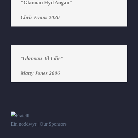
"Glannau Hyd Angau"
Chris Evans 2020
"
Glannau 'til I die
"
Matty Jones 2006
Ein noddwyr | Our Sponsors